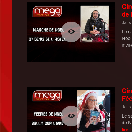
Cir
de 
dans
Le s
Noël
invit
Cir
Féé
dans
Le s
de N
lire l