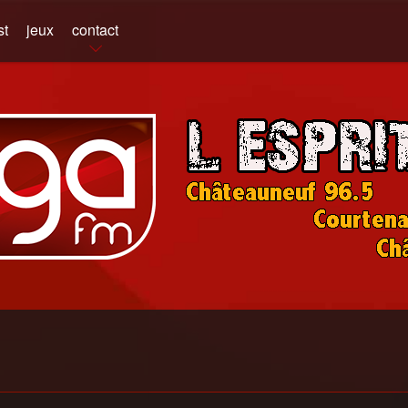
st
jeux
contact