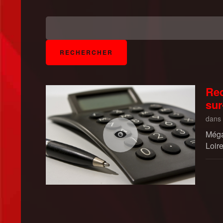
Rec
sur
dans
Méga
Loire