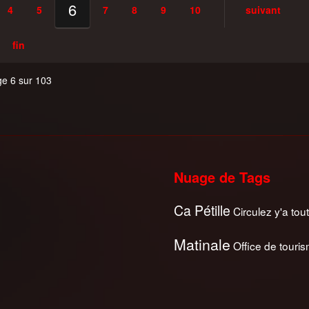
6
4
5
7
8
9
10
suivant
fin
e 6 sur 103
Nuage de Tags
Ca Pétille
Circulez y'a tout
Matinale
Office de touri