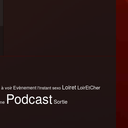
Loiret
LoirEtCher
 à voir
Evènement
l'instant sexo
Podcast
Sortie
sme