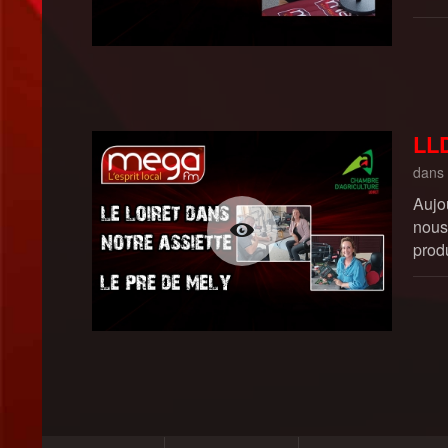
LLD
dans
Aujo
nous
prod