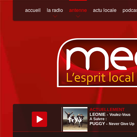
accueil
la radio
antenne
actu locale
podca