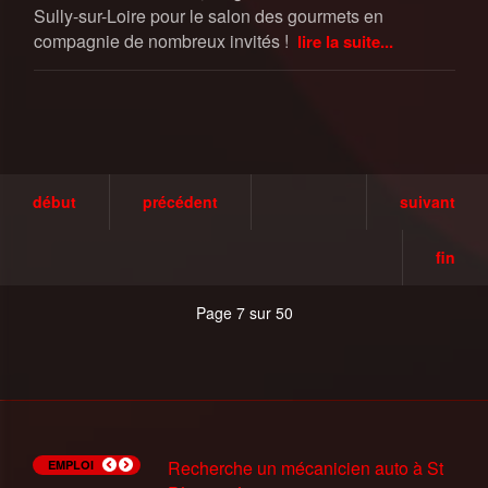
Sully-sur-Loire pour le salon des gourmets en
compagnie de nombreux invités !
lire la suite...
début
précédent
suivant
fin
Page 7 sur 50
Recherche Trésorier(e) à
Recherche un mécanicien auto à St
Recherche un chocolatier à Neuville-
Les offres de Pole Emploi du 14 juin
Les offres de Pole Emploi du 7 juin
Recherche Patissier(H/F) à
Les Ateliers Slam de Pole Emploi
Les offres de Pole Emploi du 9 Mars
Recherche Agent d'entretien à
Mission Intérim Adecco Chateauneuf
EMPLOI