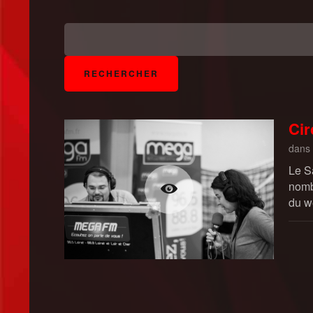
Cir
dans
Le S
nombr
du w