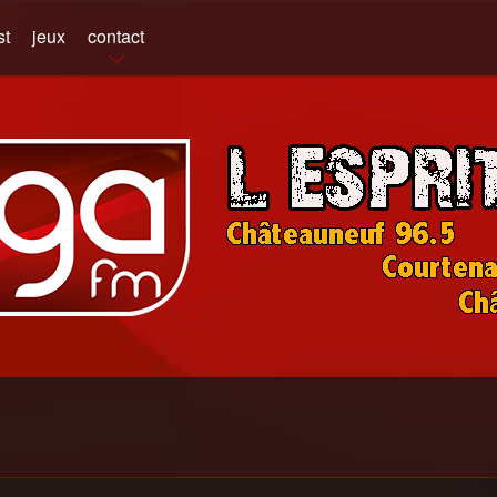
st
jeux
contact