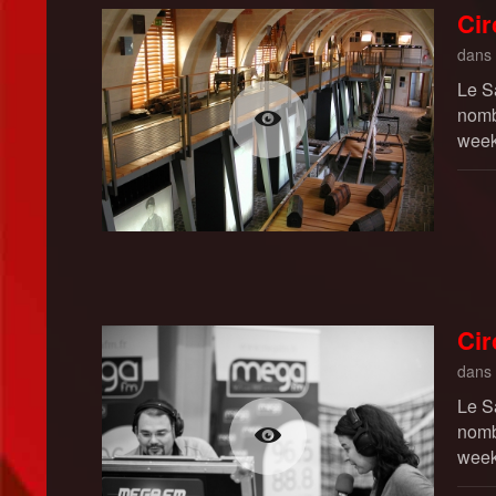
Cir
dans
Le S
nombr
week
Cir
dans
Le S
nombr
week