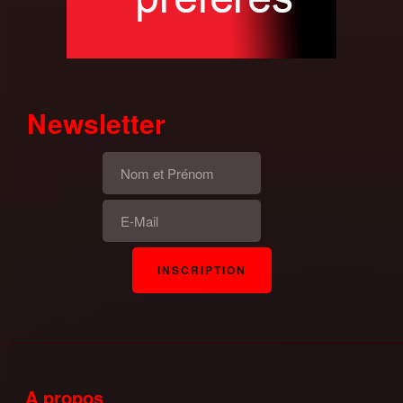
Newsletter
A propos