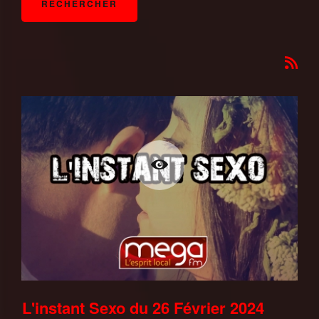
L'instant Sexo du 26 Février 2024