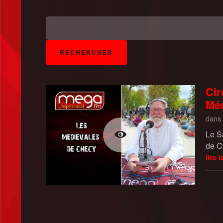
Cir
Méd
dans
Le S
de C
lire l