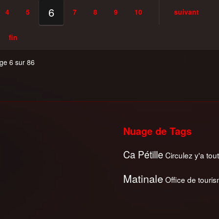
6
4
5
7
8
9
10
suivant
fin
ge 6 sur 86
Nuage de Tags
Ca Pétille
Circulez y'a tout
Matinale
Office de touri