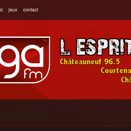
st
jeux
contact