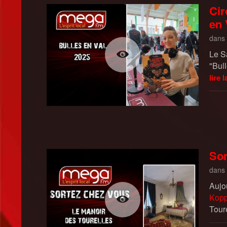
Cir
en 
dans
Le S
"Bul
lire l
Sor
dans
Aujo
Kop
Toure