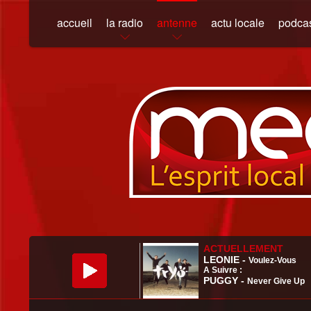
accueil
la radio
antenne
actu locale
podca