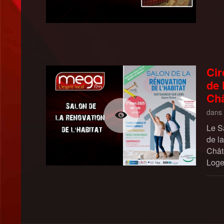
Cir
de 
Châ
dans
Le S
de la
Chât
Loge