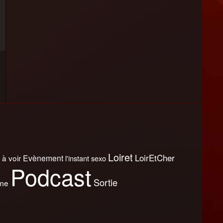
Loiret
LoirEtCher
 à voir
Evènement
l'instant sexo
Podcast
Sortie
sme