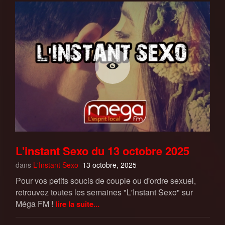
L'instant Sexo du 13 octobre 2025
dans
L'Instant Sexo
13 octobre, 2025
Pour vos petits soucis de couple ou d'ordre sexuel,
retrouvez toutes les semaines "L'Instant Sexo" sur
Méga FM !
lire la suite...