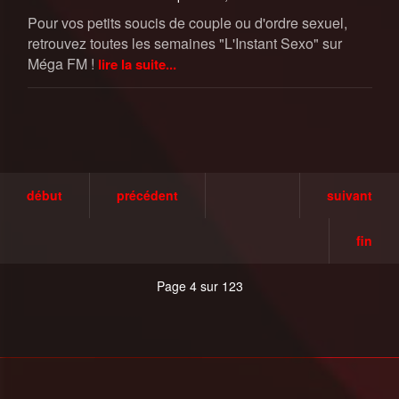
Pour vos petits soucis de couple ou d'ordre sexuel,
retrouvez toutes les semaines "L'Instant Sexo" sur
Méga FM !
lire la suite...
début
précédent
suivant
fin
Page 4 sur 123