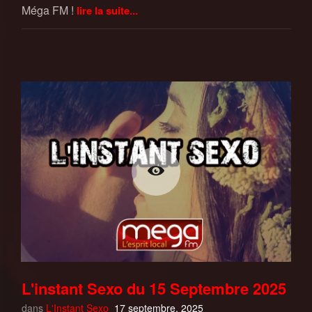
Méga FM !
lire la suite...
L'instant Sexo du 15 Septembre 2025
dans
L'Instant Sexo
17 septembre, 2025