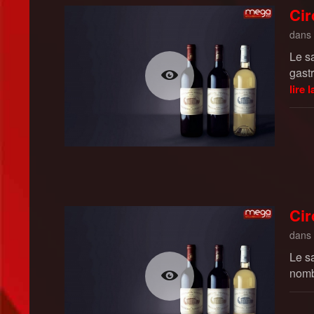
Cir
dans
Le sa
gast
lire l
Cir
dans
Le s
nombr