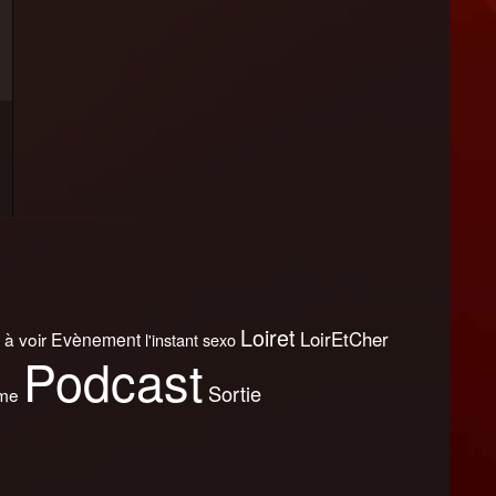
Loiret
LoirEtCher
 à voir
Evènement
l'instant sexo
Podcast
Sortie
sme