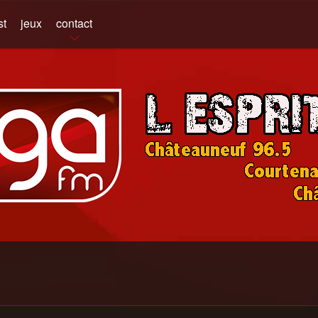
st
jeux
contact