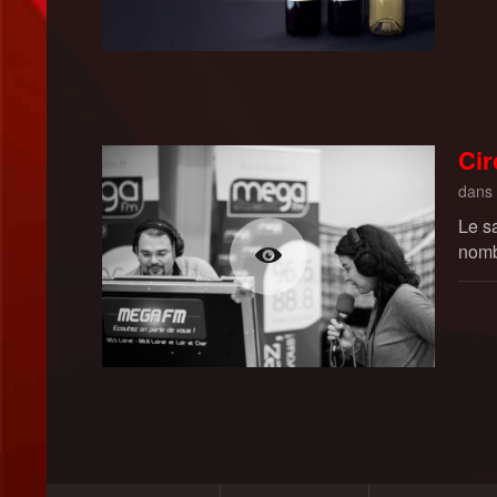
Cir
dans
Le s
nombr