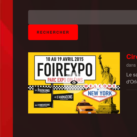
Cir
dans
Le s
d'Or