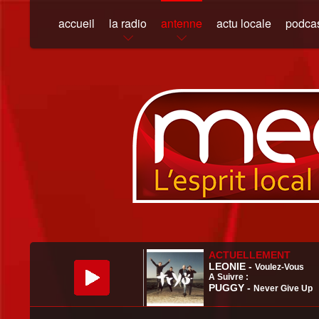
accueil
la radio
antenne
actu locale
podca