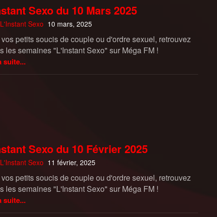
nstant Sexo du 10 Mars 2025
L'Instant Sexo
10 mars, 2025
 vos petits soucis de couple ou d'ordre sexuel, retrouvez
es les semaines "L'Instant Sexo" sur Méga FM !
a suite...
nstant Sexo du 10 Février 2025
L'Instant Sexo
11 février, 2025
 vos petits soucis de couple ou d'ordre sexuel, retrouvez
es les semaines "L'Instant Sexo" sur Méga FM !
a suite...