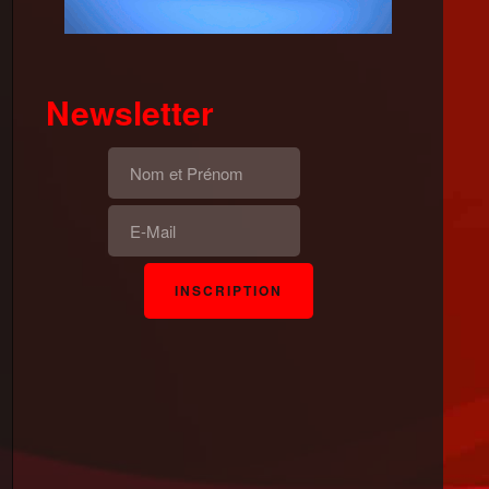
Newsletter