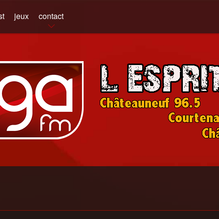
st
jeux
contact