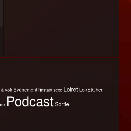
Loiret
LoirEtCher
 à voir
Evènement
l'instant sexo
Podcast
Sortie
sme