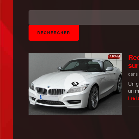
Rec
sur
dans
Un g
un m
lire l