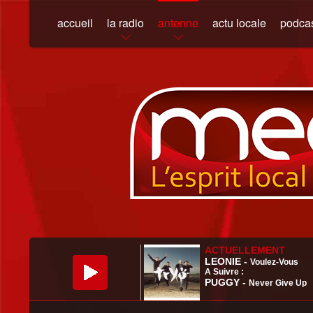
accueil
la radio
antenne
actu locale
podca