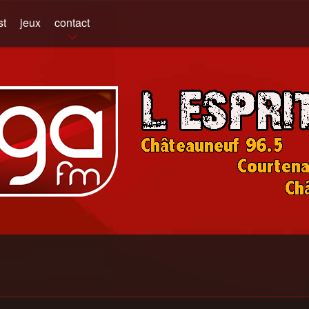
st
jeux
contact