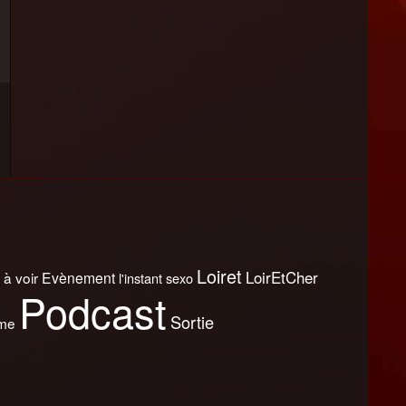
Loiret
LoirEtCher
 à voir
Evènement
l'instant sexo
Podcast
Sortie
sme