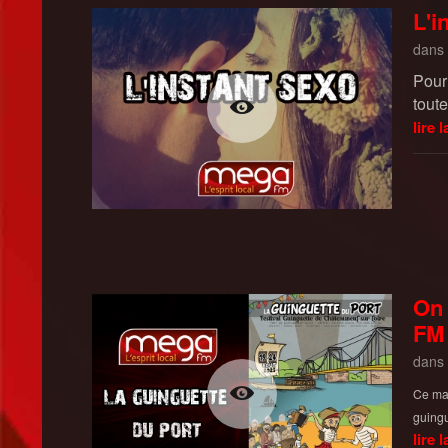
L'i
dans
Pour
tout
lire l
On 
FM
dans
Ce mar
guingu
lire l