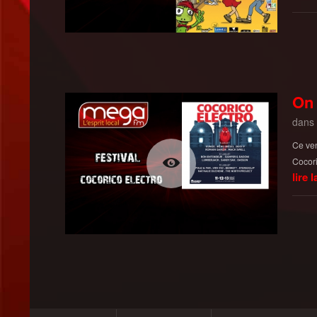
On 
dans
Ce ven
Cocori
lire l