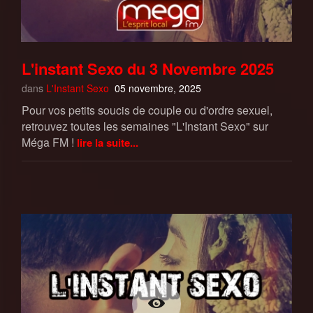
L'instant Sexo du 3 Novembre 2025
dans
L'Instant Sexo
05 novembre, 2025
Pour vos petits soucis de couple ou d'ordre sexuel,
retrouvez toutes les semaines "L'Instant Sexo" sur
Méga FM !
lire la suite...