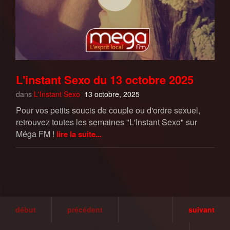
L'instant Sexo du 13 octobre 2025
dans
L'Instant Sexo
13 octobre, 2025
Pour vos petits soucis de couple ou d'ordre sexuel,
retrouvez toutes les semaines "L'Instant Sexo" sur
Méga FM !
lire la suite...
début
précédent
suivant