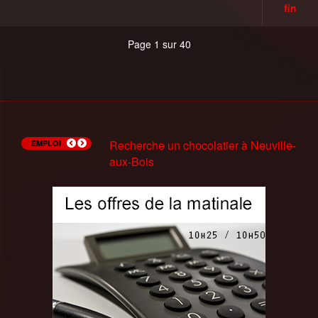
fin
Page 1 sur 40
Recherche Trésorier(e) à
Recherche un mécanicien auto à St
Recherche un chocolatier à Neuville-
Les offres de Pole Emploi du 14 juin
Les offres de Pole Emploi du 7 juin
Recherche Patissier(H/F) à
Les Ateliers Slam de Pole Emploi
Les offres de Pole Emploi du 9 Mars
Recherche Agent d'entretien à
Mission Intérim Adecco Chateauneuf
EMPLOI
Châteauneuf-sur-Loire
Père sur Loire
aux-Bois
Chateauneuf sur Loire (45)
Chaumont sur Tharonne (41)
sur loire 06/12/17