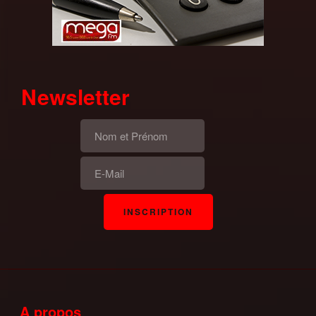
Newsletter
A propos