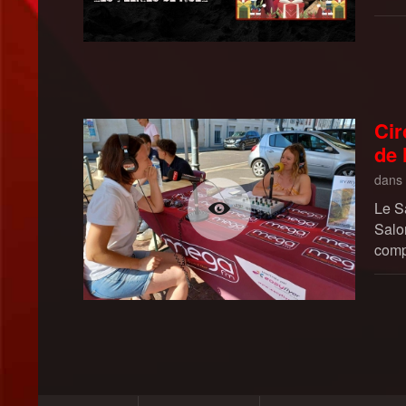
Cir
de 
dans
Le S
Salo
comp