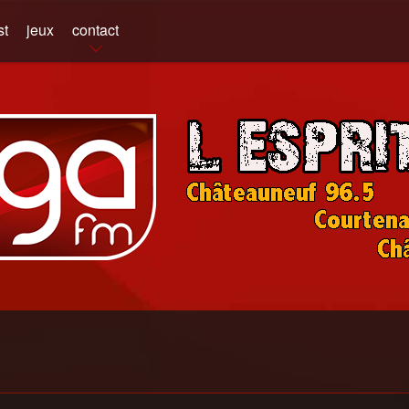
st
jeux
contact