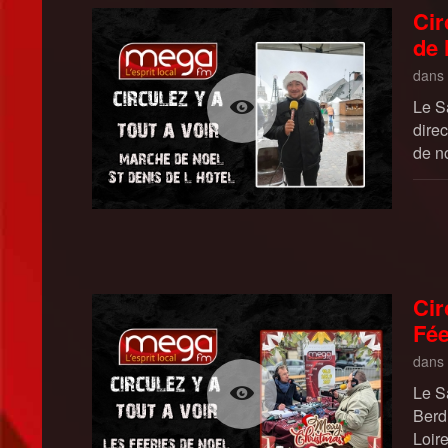
Cir
de 
dans
Le S
dire
de n
Cir
Fée
dans
Le S
Berd
Loir