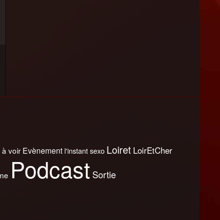
Loiret
LoirEtCher
 à voir
Evènement
l'instant sexo
Podcast
Sortie
sme