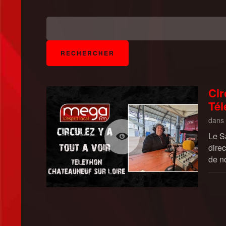
Cir
Tél
dans
Le S
dire
de n