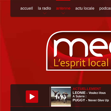
accueil
la radio
antenne
actu locale
podca