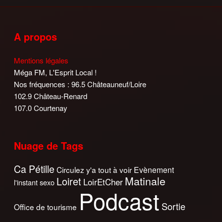
A propos
Mentions légales
Méga FM, L'Esprit Local !
Nos fréquences : 96.5 Châteauneuf/Loire
102.9 Château-Renard
107.0 Courtenay
Nuage de Tags
Ca Pétille
Circulez y'a tout à voir
Evènement
Matinale
Loiret
LoirEtCher
l'instant sexo
Podcast
Sortie
Office de tourisme