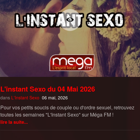
L'instant Sexo du 04 Mai 2026
dans
L'Instant Sexo
06 mai, 2026
Pour vos petits soucis de couple ou d'ordre sexuel, retrouvez
toutes les semaines "L'Instant Sexo" sur Méga FM !
lire la suite...