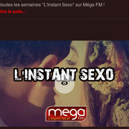
toutes les semaines "L'Instant Sexo" sur Méga FM !
lire la suite...