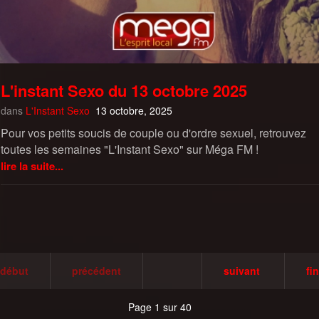
L'instant Sexo du 13 octobre 2025
dans
L'Instant Sexo
13 octobre, 2025
Pour vos petits soucis de couple ou d'ordre sexuel, retrouvez
toutes les semaines "L'Instant Sexo" sur Méga FM !
lire la suite...
début
précédent
suivant
fin
Page 1 sur 40