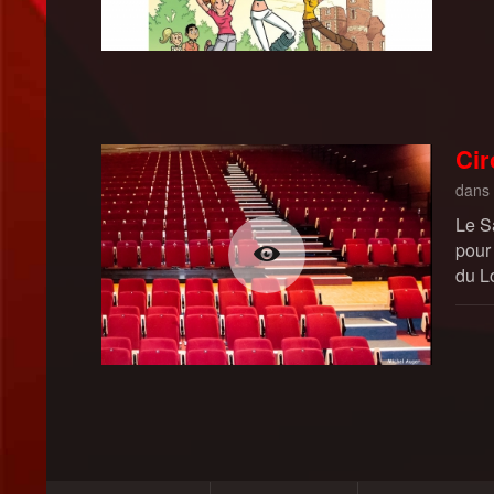
Cir
dans
Le S
pour 
du Lo