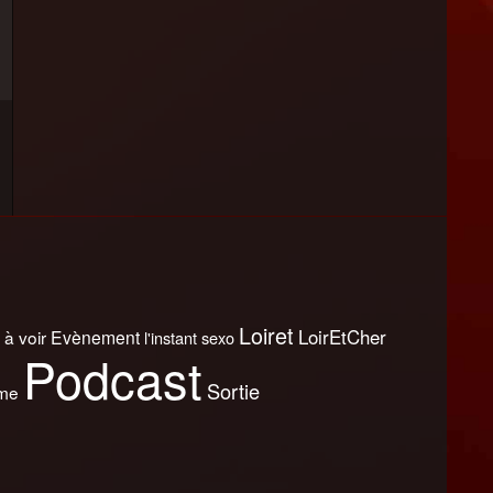
Loiret
LoirEtCher
 à voir
Evènement
l'instant sexo
Podcast
Sortie
sme