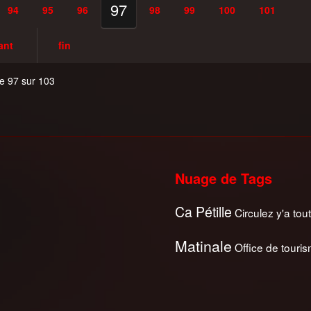
97
94
95
96
98
99
100
101
ant
fin
e 97 sur 103
Nuage de Tags
Ca Pétille
Circulez y'a tout
Matinale
Office de touri