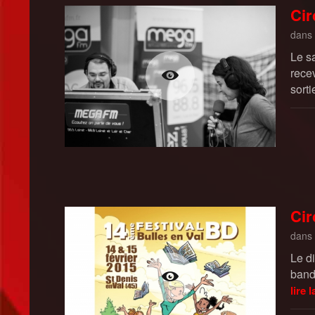
Cir
dans
Le sa
rece
sort
Cir
dans
Le d
band
lire l