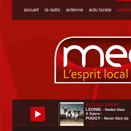
accueil
la radio
antenne
actu locale
podca