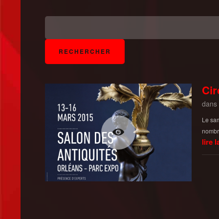
Cir
dans
Le sam
nombre
lire l