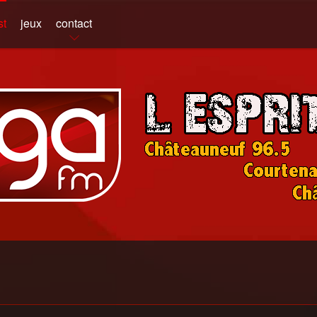
st
jeux
contact