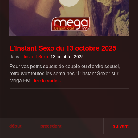
L'instant Sexo du 13 octobre 2025
dans
L'Instant Sexo
13 octobre, 2025
Pour vos petits soucis de couple ou d'ordre sexuel,
retrouvez toutes les semaines "L'Instant Sexo" sur
Méga FM !
lire la suite...
début
précédent
suivant