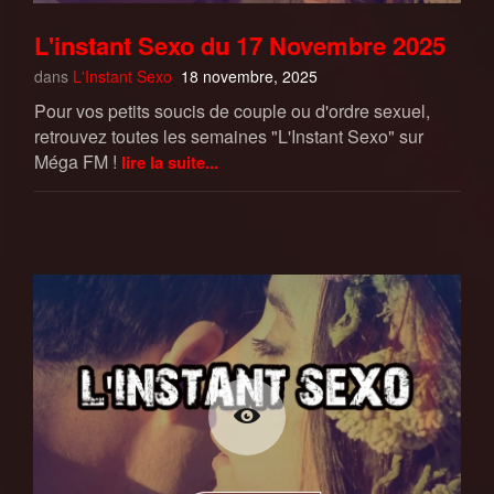
L'instant Sexo du 17 Novembre 2025
dans
L'Instant Sexo
18 novembre, 2025
Pour vos petits soucis de couple ou d'ordre sexuel,
retrouvez toutes les semaines "L'Instant Sexo" sur
Méga FM !
lire la suite...