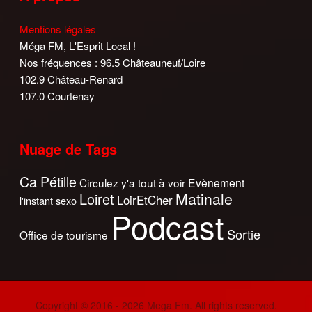
Mentions légales
Méga FM, L'Esprit Local !
Nos fréquences : 96.5 Châteauneuf/Loire
102.9 Château-Renard
107.0 Courtenay
Nuage de Tags
Ca Pétille
Circulez y'a tout à voir
Evènement
Matinale
Loiret
LoirEtCher
l'instant sexo
Podcast
Sortie
Office de tourisme
Copyright © 2016 - 2026 Mega Fm. All rights reserved.