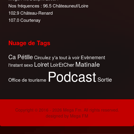
Nos fréquences : 96.5 Châteauneuf/Loire
102.9 Château-Renard
107.0 Courtenay
Nuage de Tags
Ca Pétille
Circulez y'a tout à voir
Evènement
Matinale
Loiret
LoirEtCher
l'instant sexo
Podcast
Sortie
Office de tourisme
Copyright © 2016 - 2026 Mega Fm. All rights reserved.
designed by Mega FM