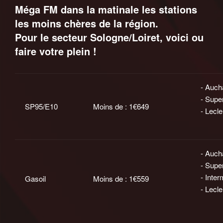
Méga FM dans la matinale les stations
les moins chères de la région.
Pour le secteur Sologne/Loiret, voici ou
faire votre plein !
- Auch
- Supe
SP95/E10
Moins de : 1€649
- Lecle
- Auch
- Supe
- Inte
Gasoil
Moins de : 1€559
- Lecle