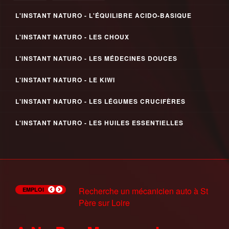
L'INSTANT NATURO - L'ÉQUILIBRE ACIDO-BASIQUE
L'INSTANT NATURO - LES CHOUX
L'INSTANT NATURO - LES MÉDECINES DOUCES
L'INSTANT NATURO - LE KIWI
L'INSTANT NATURO - LES LÉGUMES CRUCIFÈRES
L'INSTANT NATURO - LES HUILES ESSENTIELLES
Recherche Trésorier(e) à
Recherche un mécanicien auto à St
Recherche un chocolatier à Neuville-
Les offres de Pole Emploi du 14 juin
Les offres de Pole Emploi du 7 juin
Recherche Patissier(H/F) à
Les Ateliers Slam de Pole Emploi
Les offres de Pole Emploi du 9 Mars
Recherche Agent d'entretien à
Mission Intérim Adecco Chateauneuf
EMPLOI
Châteauneuf-sur-Loire
Père sur Loire
aux-Bois
Chateauneuf sur Loire (45)
Chaumont sur Tharonne (41)
sur loire 06/12/17