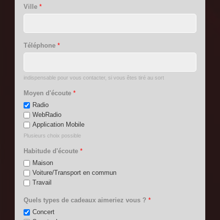
Ville
*
Téléphone
*
indispensable pour vous contacter, si vous êtes tiré au sort
Moyen d'écoute
*
Radio
WebRadio
Application Mobile
Plusieurs choix possible
Habitude d'écoute
*
Maison
Voiture/Transport en commun
Travail
Quels types de cadeaux aimeriez vous ?
*
Concert