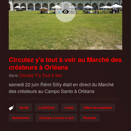
Circulez y'a tout à voir au Marché des
créateurs à Orléans
dans
Circulez Y'a Tout à Voir
samedi 22 juin Rémi Silly était en direct du Marché
des créateurs au Campo Santo à Orléans
Sortie
LoirEtCher
Loiret
Office de tourisme
Evènement
Circulez y'a tout à voir
Podcast