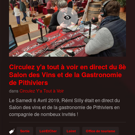
Circulez y'a tout à voir en direct du 8è
Salon des Vins et de la Gastronomie
de Pithiviers
dans
Circulez Y'a Tout à Voir
Le Samedi 6 Avril 2019, Rémi Silly était en direct du
Salon des vins et de la gastronomie de Pithiviers en
compagnie de nombeux invités !
Sortie
LoirEtCher
Loiret
Office de tourisme