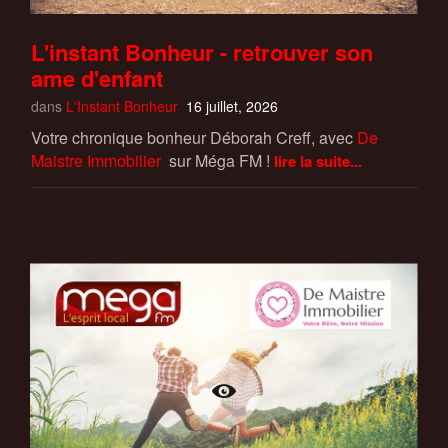
L'instant Bonheur - retrouver son
ame d'enfant
dans
L'Instant Bonheur
16 juillet, 2026
Votre chronique bonheur Déborah Creff, avec
De
Maistre Immobilier
sur Méga FM !
lire la suite...