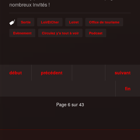
nombreux invités !
Sortie
LoirEtCher
Loiret
Office de tourisme
Evènement
Circulez y'a tout à voir
Podcast
début
précédent
suivant
fin
Page 6 sur 43