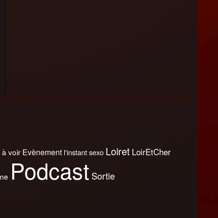
Loiret
LoirEtCher
 à voir
Evènement
l'instant sexo
Podcast
Sortie
sme