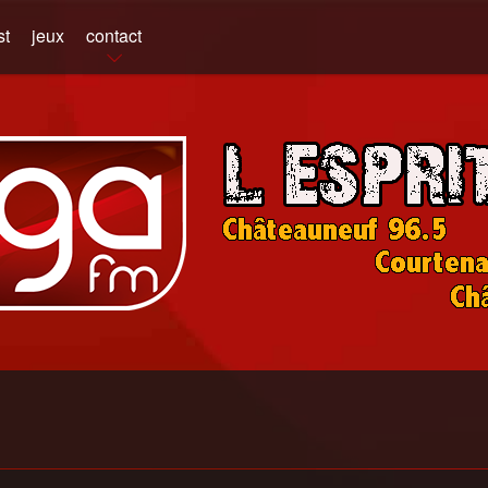
st
jeux
contact