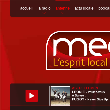
accueil
la radio
antenne
actu locale
podca