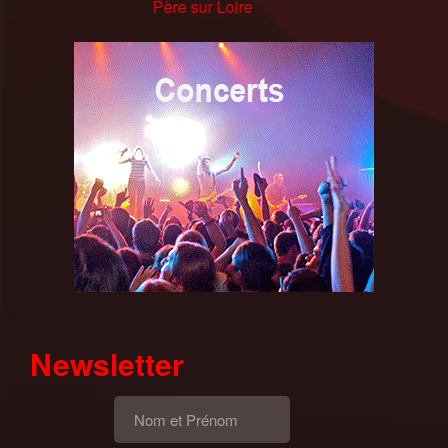
Châteauneuf-sur-Loire
Père sur Loire
aux-Bois
Chateauneuf sur Loire (45)
Chaumont sur Tharonne (41)
sur loire 06/12/17
Newsletter