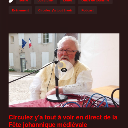
Sortie
LoirEtCher
Loiret
Office de tourisme
Evènement
Circulez y'a tout à voir
Podcast
Circulez y'a tout à voir en direct de la
Fête johannique médiévale