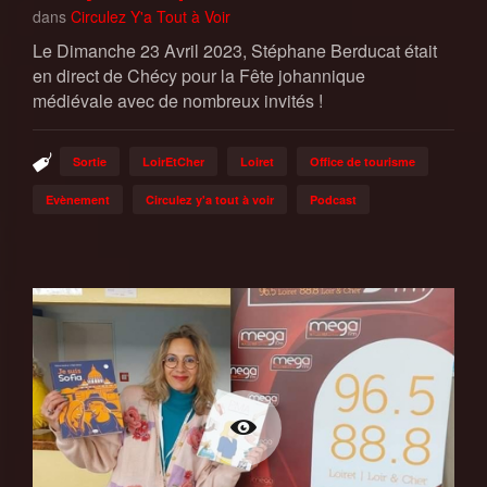
dans
Circulez Y'a Tout à Voir
Le Dimanche 23 Avril 2023, Stéphane Berducat était
en direct de Chécy pour la Fête johannique
médiévale avec de nombreux invités !
Sortie
LoirEtCher
Loiret
Office de tourisme
Evènement
Circulez y'a tout à voir
Podcast