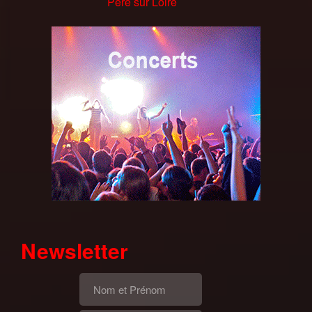
Châteauneuf-sur-Loire
Père sur Loire
aux-Bois
Chateauneuf sur Loire (45)
Chaumont sur Tharonne (41)
sur loire 06/12/17
Newsletter