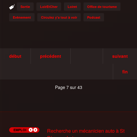
Sortie
LoirEtCher
Loiret
Office de tourisme
Evènement
Circulez y'a tout à voir
Podcast
début
précédent
suivant
fin
Page 7 sur 43
Recherche Trésorier(e) à
Recherche un mécanicien auto à St
Recherche un chocolatier à Neuville-
Les offres de Pole Emploi du 14 juin
Les offres de Pole Emploi du 7 juin
Recherche Patissier(H/F) à
Les Ateliers Slam de Pole Emploi
Les offres de Pole Emploi du 9 Mars
Recherche Agent d'entretien à
Mission Intérim Adecco Chateauneuf
EMPLOI