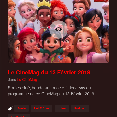
Le CineMag du 13 Février 2019
dans
Le CinéMag
Sorties ciné, bande annonce et interviews au
programme de ce CinéMag du 13 Février 2019
Sortie
LoirEtCher
Loiret
Podcast