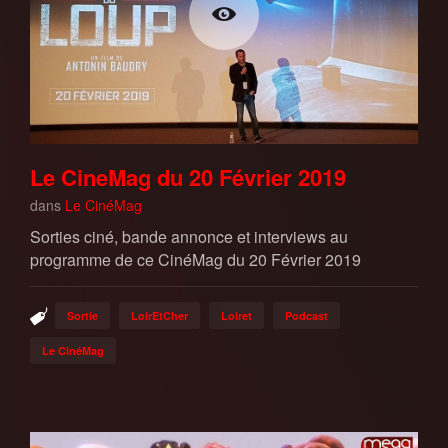
Le CineMag du 20 Février 2019
dans
Le CinéMag
Sorties ciné, bande annonce et interviews au
programme de ce CinéMag du 20 Février 2019
Sortie
LoirEtCher
Loiret
Podcast
Le CinéMag