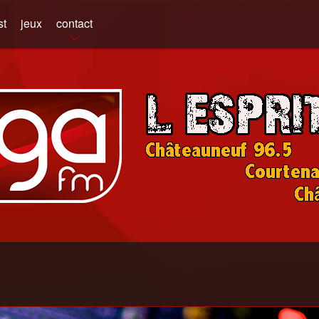
st
jeux
contact