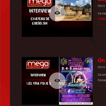
dans
Ce mar
Châte
On 
dans
Ce lun
l'occas