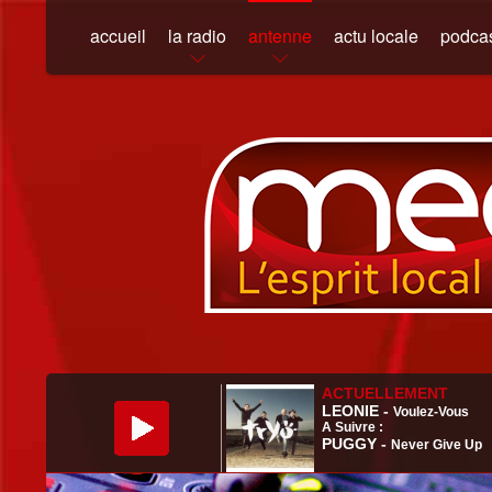
accueil
la radio
antenne
actu locale
podca