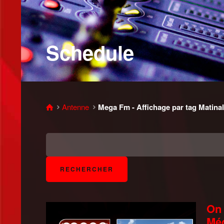
Schedule
Antenne
Mega Fm - Affichage par tag Matina
On 
Mé