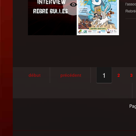
l'asso
Rebré
1
début
précédent
2
3
Pag