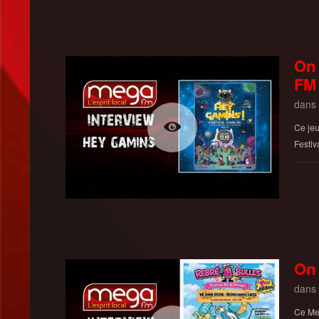
On 
FM
dans
Ce jeu
Festiv
On 
dans
Ce Mer