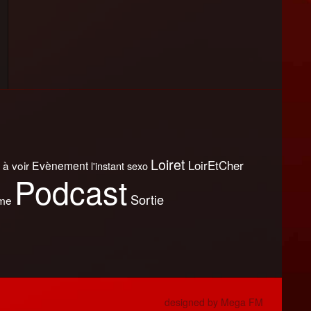
Loiret
LoirEtCher
 à voir
Evènement
l'instant sexo
Podcast
Sortie
sme
designed by Mega FM