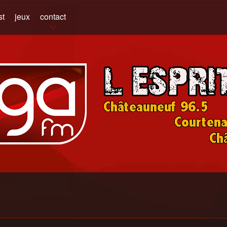
st
jeux
contact