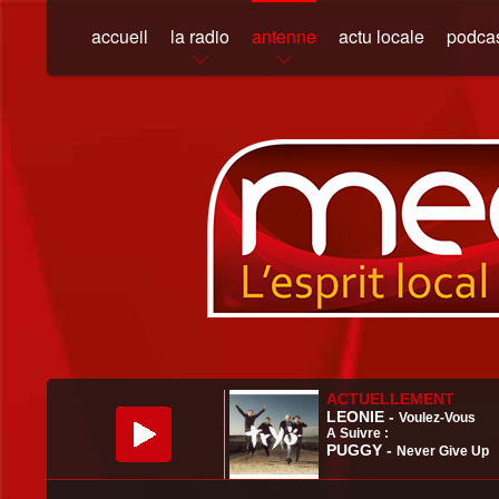
accueil
la radio
antenne
actu locale
podca