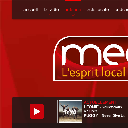
accueil
la radio
antenne
actu locale
podca