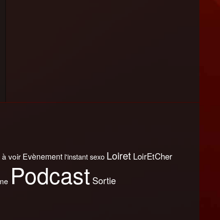
Loiret
LoirEtCher
 à voir
Evènement
l'instant sexo
Podcast
Sortie
sme