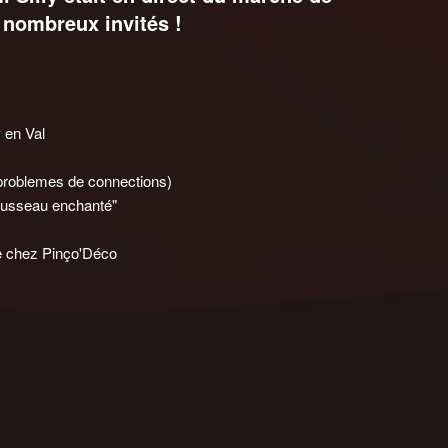
e nombreux invités !
 en Val
 problemes de connections)
rousseau enchanté"
re chez Pinço'Déco