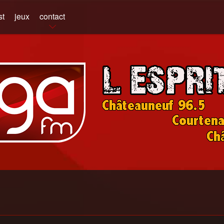
st
jeux
contact