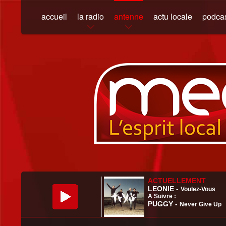
accueil
la radio
antenne
actu locale
podca