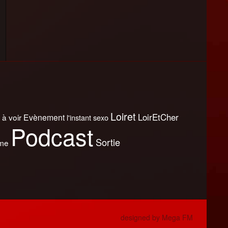
Loiret
LoirEtCher
 à voir
Evènement
l'instant sexo
Podcast
Sortie
sme
designed by Mega FM