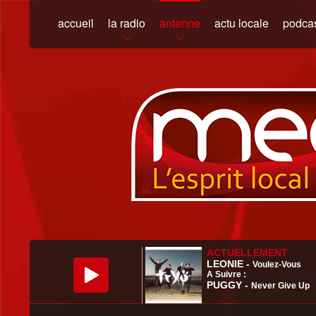
accueil
la radio
antenne
actu locale
podca