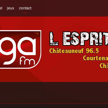
st
jeux
contact