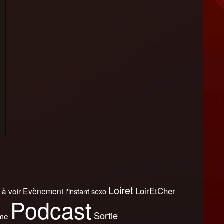
Loiret
LoirEtCher
 à voir
Evènement
l'instant sexo
Podcast
Sortie
sme