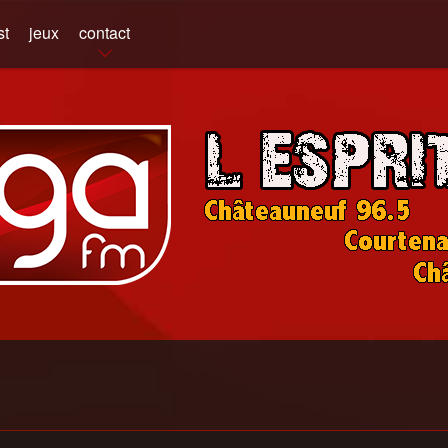
st
jeux
contact