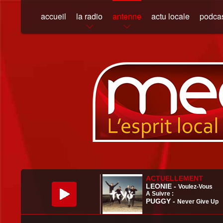
accueil
la radio
antenne
actu locale
podca