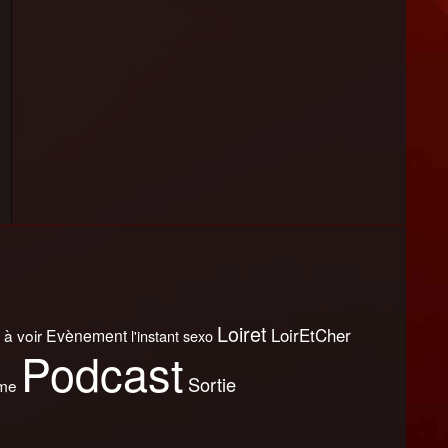
Loiret
LoirEtCher
 à voir
Evènement
l'instant sexo
Podcast
Sortie
sme