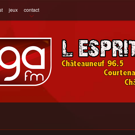
st
jeux
contact