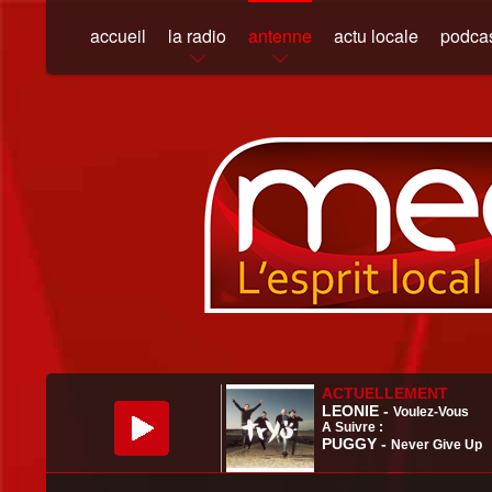
accueil
la radio
antenne
actu locale
podca