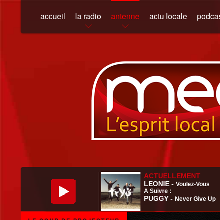
accueil
la radio
antenne
actu locale
podca