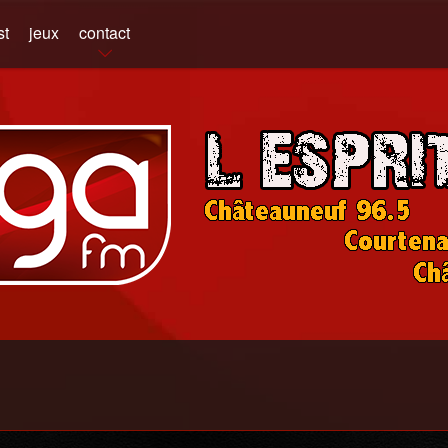
st
jeux
contact