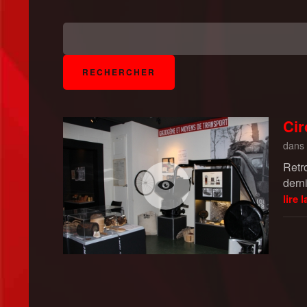
Cir
dans
Retro
derni
lire l