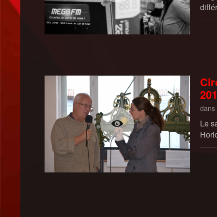
diffé
Cir
20
dans
Le s
Horl