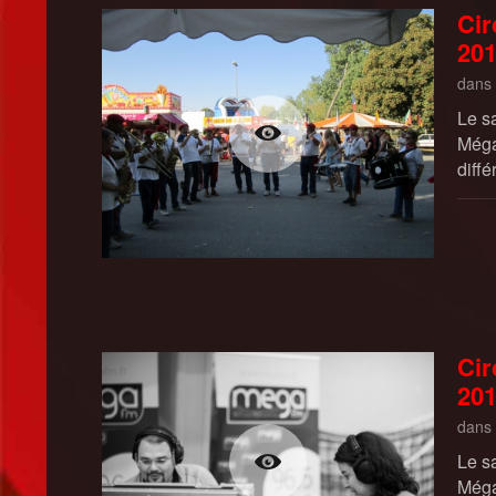
Cir
20
dans
Le s
Méga
diffé
Cir
20
dans
Le s
Méga