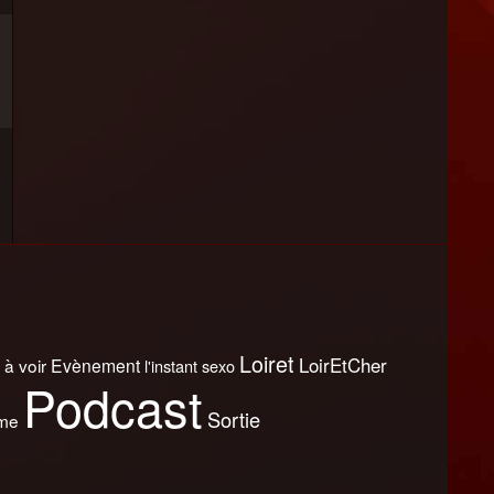
Loiret
LoirEtCher
 à voir
Evènement
l'instant sexo
Podcast
Sortie
sme