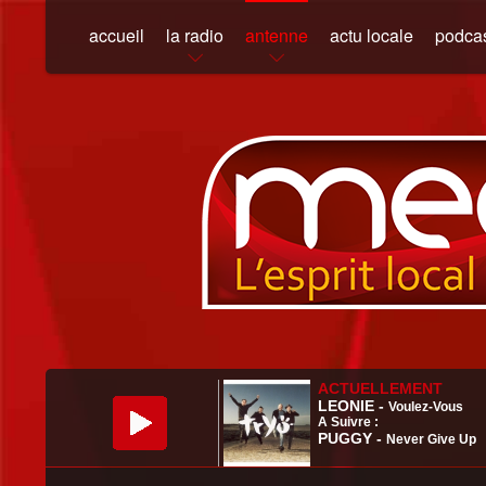
accueil
la radio
antenne
actu locale
podca