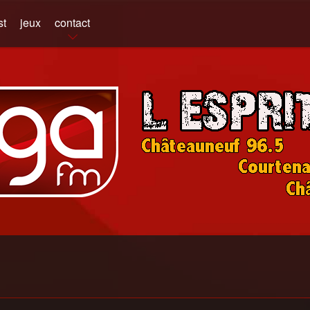
st
jeux
contact