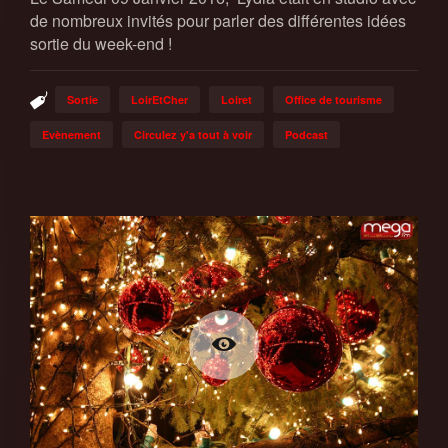
de nombreux invités pour parler des différentes idées
sortie du week-end !
Sortie
LoirEtCher
Loiret
Office de tourisme
Evènement
Circulez y'a tout à voir
Podcast