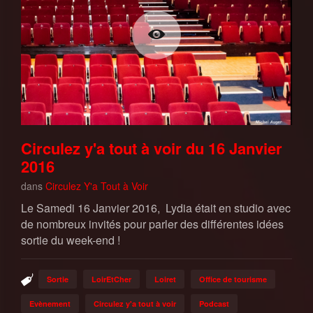
Circulez y'a tout à voir du 16 Janvier
2016
dans
Circulez Y'a Tout à Voir
Le Samedi 16 Janvier 2016, Lydia était en studio avec
de nombreux invités pour parler des différentes idées
sortie du week-end !
Sortie
LoirEtCher
Loiret
Office de tourisme
Evènement
Circulez y'a tout à voir
Podcast