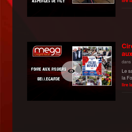
lire l
Cir
aux
dans
Le s
la F
lire l