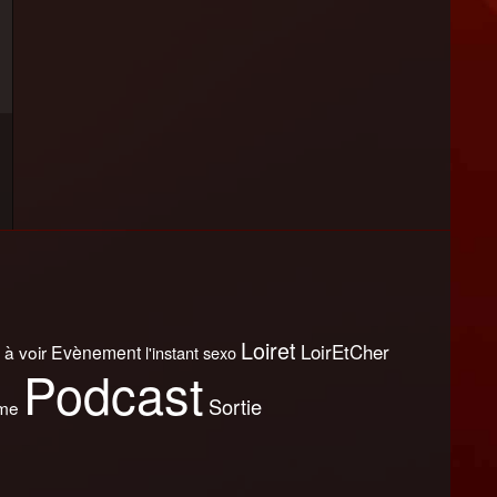
Loiret
LoirEtCher
 à voir
Evènement
l'instant sexo
Podcast
Sortie
sme