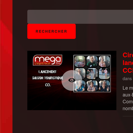
Cir
lan
CC
dans
Le me
aux-
Comm
nomb