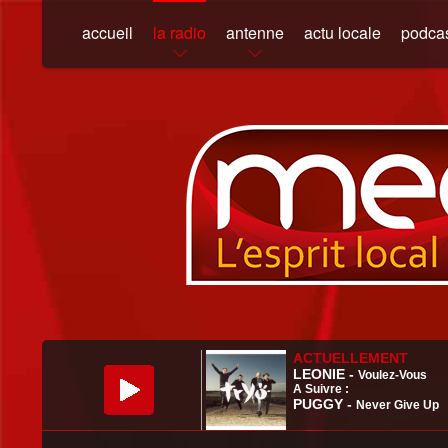
accueil
la radio
antenne
actu locale
podca