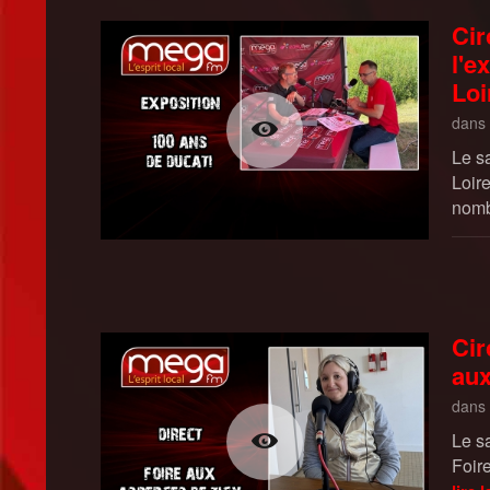
Cir
l'e
Loi
dans
Le s
Loir
nomb
Cir
aux
dans
Le s
Foir