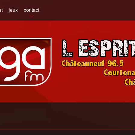
st
jeux
contact