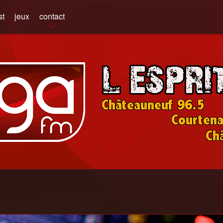
st
jeux
contact