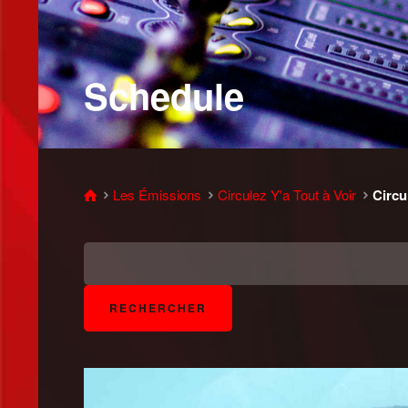
Schedule
Les Émissions
Circulez Y'a Tout à Voir
Circu