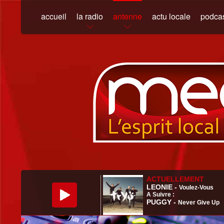
accueil
la radio
antenne
actu locale
podca