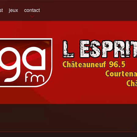
st
jeux
contact