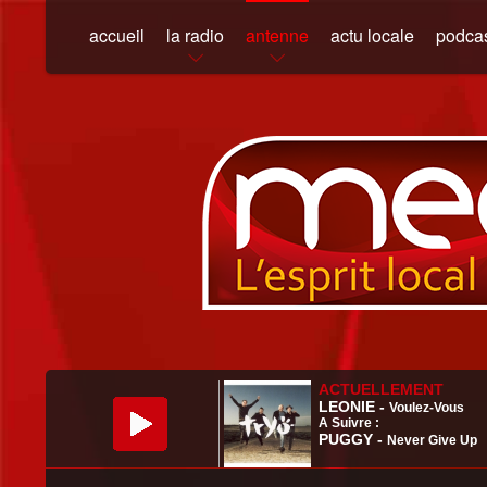
accueil
la radio
antenne
actu locale
podca