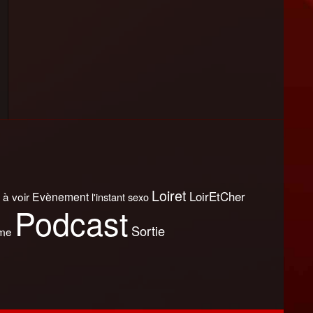
Loiret
LoirEtCher
 à voir
Evènement
l'instant sexo
Podcast
Sortie
sme