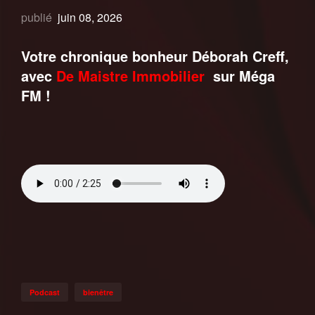
publié
juin 08, 2026
Votre chronique bonheur Déborah Creff,
avec
De Maistre Immobilier
sur Méga
FM !
Podcast
bienêtre