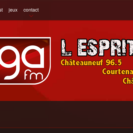
st
jeux
contact