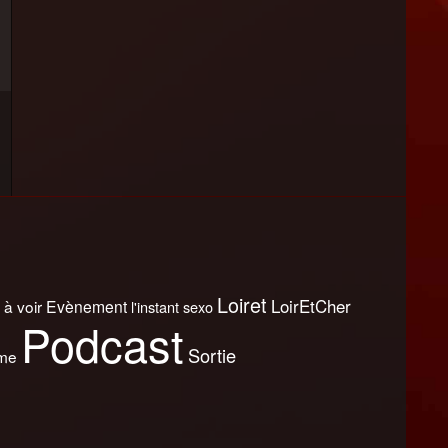
Loiret
LoirEtCher
 à voir
Evènement
l'instant sexo
Podcast
Sortie
sme