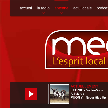
accueil
la radio
antenne
actu locale
podca