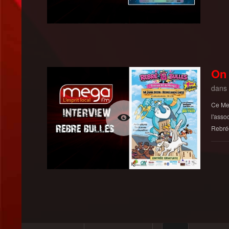
On 
dans
Ce Mer
l'asso
Rebré