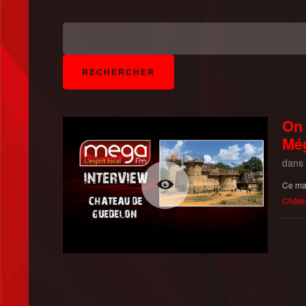
On 
Mé
dans
Ce mar
Châte