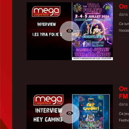
On 
dans
Ce lun
l'occas
On 
FM
dans
Ce jeu
Festiv