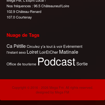
Méga FM, L'Esprit Local !
Nos fréquences : 96.5 Châteauneuf/Loire
102.9 Château-Renard
107.0 Courtenay
Nuage de Tags
Ca Pétille
Circulez y'a tout à voir
Evènement
Matinale
Loiret
LoirEtCher
l'instant sexo
Podcast
Sortie
Office de tourisme
Copyright © 2016 - 2026 Mega Fm. All rights reserved.
designed by Mega FM