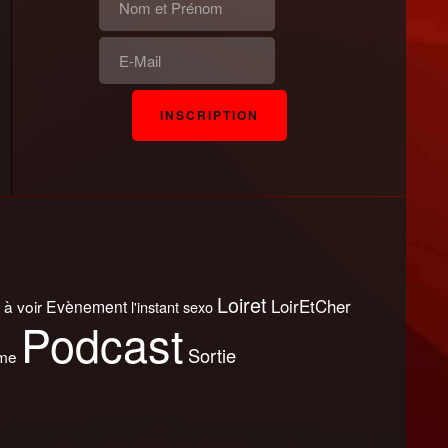
Loiret
LoirEtCher
 à voir
Evènement
l'instant sexo
Podcast
Sortie
sme