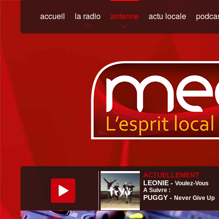
accueil
la radio
antenne
actu locale
podca