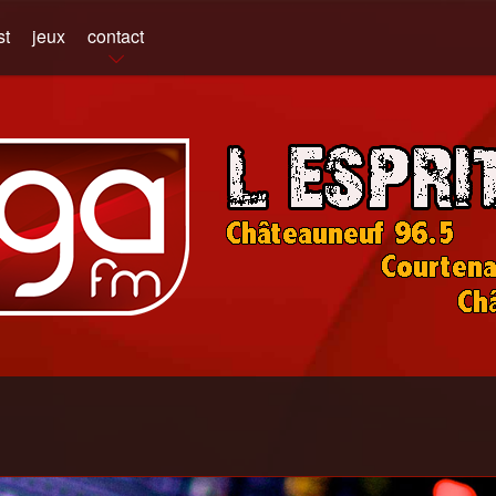
st
jeux
contact