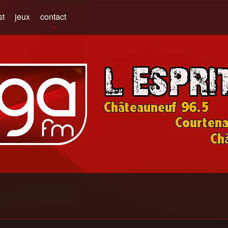
st
jeux
contact