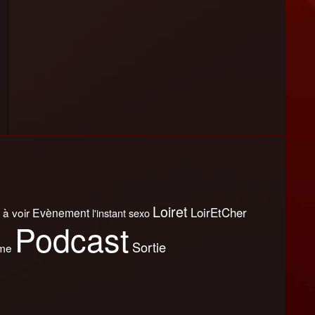
Loiret
LoirEtCher
 à voir
Evènement
l'instant sexo
Podcast
Sortie
sme