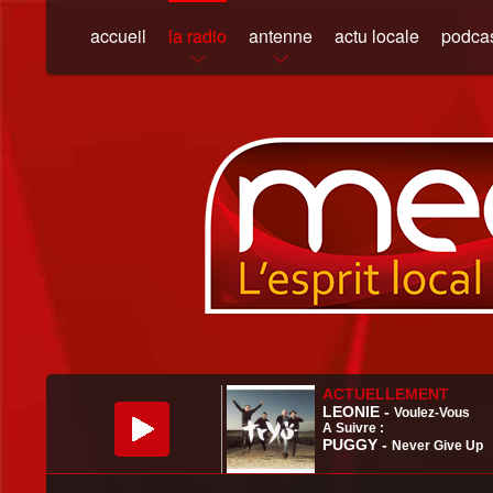
accueil
la radio
antenne
actu locale
podca