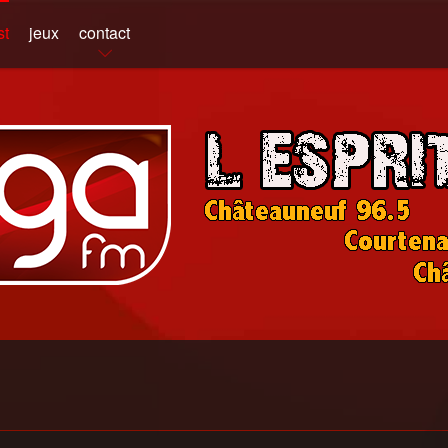
st
jeux
contact