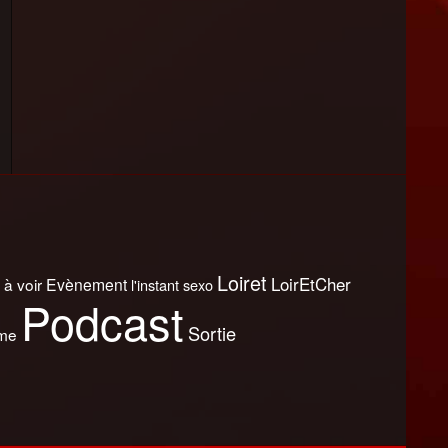
Loiret
LoirEtCher
 à voir
Evènement
l'instant sexo
Podcast
Sortie
sme