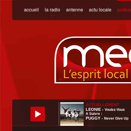
accueil
la radio
antenne
actu locale
podca