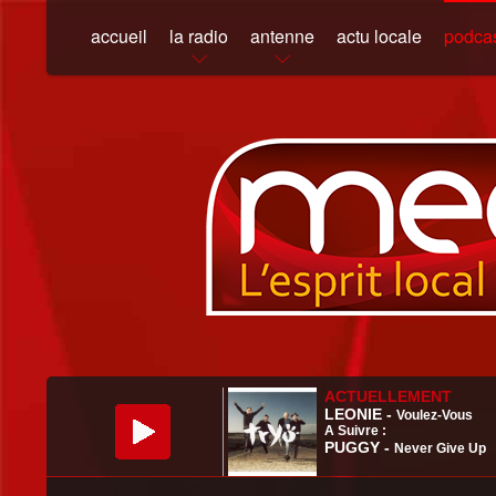
accueil
la radio
antenne
actu locale
podca