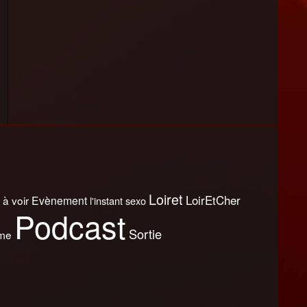
Loiret
LoirEtCher
 à voir
Evènement
l'instant sexo
Podcast
Sortie
sme