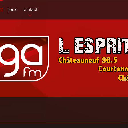
st
jeux
contact