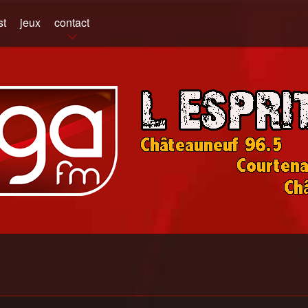
st
jeux
contact