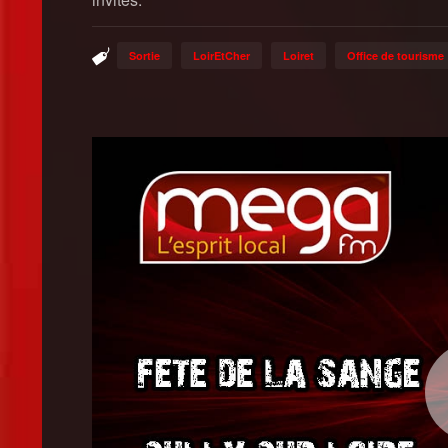
Sortie
LoirEtCher
Loiret
Office de tourisme