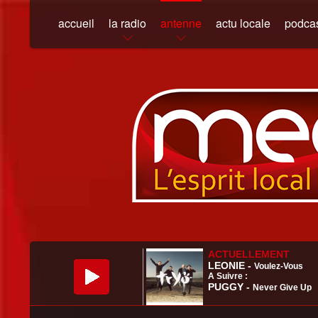
accueil
la radio
antenne
actu locale
podca